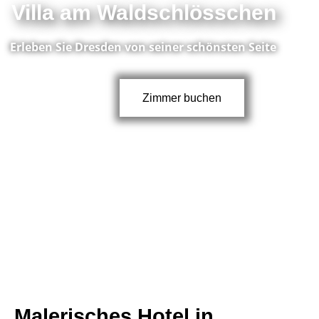
Villa am Waldschlösschen
Erleben Sie Dresden von seiner schönsten Seite
Zimmer buchen
Malerisches Hotel in